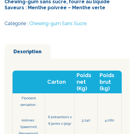
Chewing-gum sans sucre, fourré au liquide
Saveurs : Menthe poivrée – Menthe verte
Catégorie :
Chewing-gum Sans Sucre
Description
Poids
Poids
Carton
net
brut
(Kg)
(kg)
Florident
sensation :
6 présentoirs x
Arômes :
3,240
4,060
6 jarres x 90gr
Spearmint,
Peppermint.